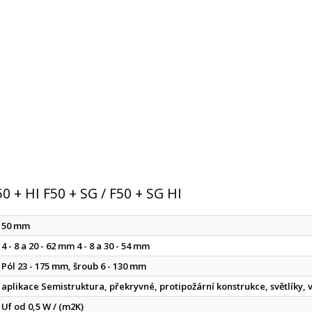
 + HI F50 + SG / F50 + SG HI
50 mm
4 - 8 a 20 - 62 mm 4 - 8 a 30 - 54 mm
Pól 23 - 175 mm, šroub 6 - 130 mm
aplikace Semistruktura, překryvné, protipožární konstrukce, světlíky, 
Uf od 0,5 W / (m2K)