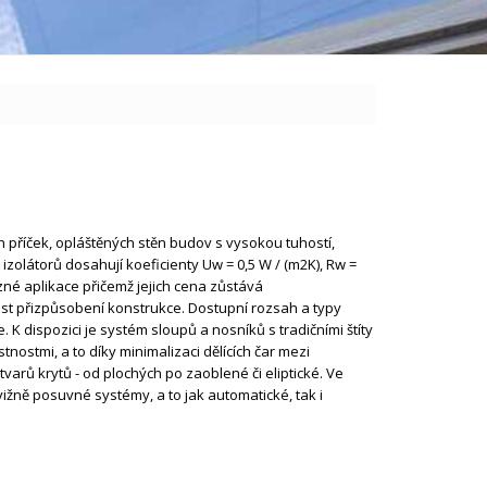
h příček, opláštěných stěn budov s vysokou tuhostí,
 izolátorů dosahují koeficienty Uw = 0,5 W / (m2K), Rw =
zné aplikace přičemž jejich cena zůstává
t přizpůsobení konstrukce. Dostupní rozsah a typy
 K dispozici je systém sloupů a nosníků s tradičními štíty
tnostmi, a to díky minimalizaci dělících čar mezi
varů krytů - od plochých po zaoblené či eliptické. Ve
žně posuvné systémy, a to jak automatické, tak i