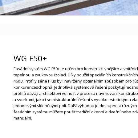
WG F50+
Fasádní systém WG F50+ je určen pro konstrukci vnějších a vnitřníc
tepelnou a zvukovou izolací. Díky použití speciálních konstrukčních
46dB. Profily série Plus byli navrženy optimálním způsobem pro rů
konkurenceschopná. Jednotlivá systémová řešení poskytují možnos
profilů dávají architektovi volnost v procesu navrhování konstrukce.
a svorkami, jako i semistrukturální řešení s vysoko estetickýma vlas
jednotlivými skleněnými poli. Další výhodou je dostupnost různých t
fasádním systému můžete použít tradiční okenní a dveřní nebo zdvi
manuální.